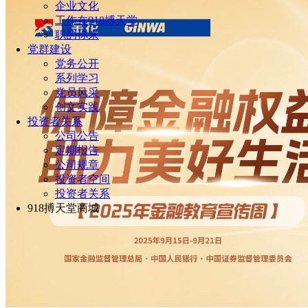
企业文化
工作在918搏天堂
职的你来
党群建设
党务公开
系列学习
党员风采
创文实践
投资者关系
公司公告
定期报告
公司规章
投资者空间
投资者关系
918搏天堂商城