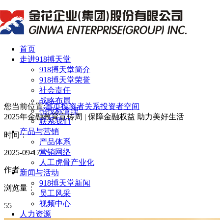
首页
走进918搏天堂
918搏天堂简介
918搏天堂荣誉
社会责任
战略布局
您当前位置:
首页
投资者关系
投资者空间
招投标管理
2025年金融教育宣传周 | 保障金融权益 助力美好生活
联系我们
产品与营销
时间：
产品体系
营销网络
2025-09-17
人工虎骨产业化
作者：
新闻与活动
918搏天堂新闻
浏览量：
员工风采
视频中心
55
人力资源