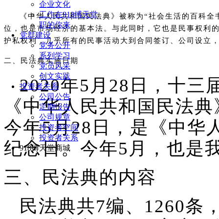
企业文化
工作在918搏天堂
《中华人民共和国民法典》被称为“社会生活的百科全
职的你来
位，也是市场经济的基本法。与此同时，它也是民事权利
党群建设
护私权利，几乎所有的民事活动大到合同签订、公司设立
党务公开
系列学习
二、民法典实施日期
党员风采
创文实践
2020年5月28日，
投资者关系
公司公告
《中华人民共和国民法典》
定期报告
公司规章
今年5月28日，是《中
投资者空间
投资者关系
纪念日。今年5月，也是
918搏天堂商城
三、民法典的内容
民法典共7编、1260