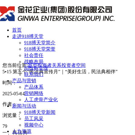
首页
走进918搏天堂
918搏天堂简介
918搏天堂荣誉
社会责任
战略布局
您当前位置:
首页
投资者关系
投资者空间
招投标管理
5•15 第五个“民法典宣传月”｜“美好生活，民法典相伴”
联系我们
产品与营销
时间：
产品体系
营销网络
2025-05-14
人工虎骨产业化
作者：
新闻与活动
918搏天堂新闻
浏览量：
员工风采
视频中心
79
人力资源
一、民法典