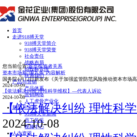
首页
走进918搏天堂
918搏天堂简介
918搏天堂荣誉
社会责任
战略布局
您当前位置:
首页
投资者关系
招投标管理
资本市场新“国九条”内容解析
联系我们
国务院4月12日新发布《关于加强监管防范风险推动资本市场高质量
产品与营销
2024-10-09
产品体系
【依法解决纠纷 理性科学维权】—代表人诉讼
营销网络
2024-10-08
人工虎骨产业化
【依法解决纠纷 理性科
新闻与活动
918搏天堂新闻
2024-10-08
员工风采
视频中心
人力资源