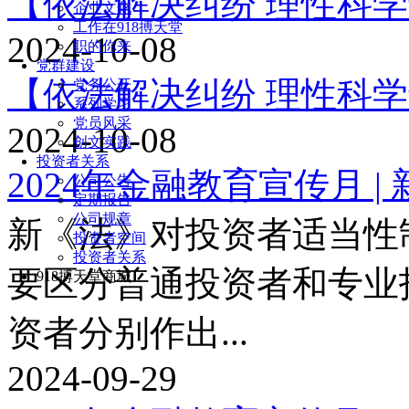
【依法解决纠纷 理性科学
企业文化
工作在918搏天堂
2024-10-08
职的你来
党群建设
【依法解决纠纷 理性科
党务公开
系列学习
党员风采
2024-10-08
创文实践
投资者关系
2024年金融教育宣传月 |
公司公告
定期报告
公司规章
新《法》对投资者适当性
投资者空间
投资者关系
要区分普通投资者和专业
918搏天堂商城
资者分别作出...
2024-09-29